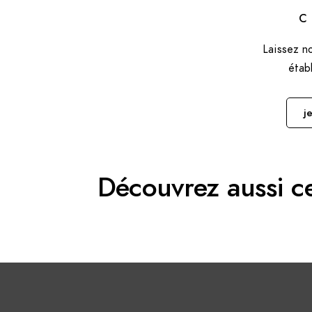
C
Laissez n
étab
j
Découvrez aussi c