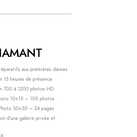
IAMANT
réparatifs aux premières danses
on 15 heures de présence
on 700 à 1200 photos HD
hoto 10×15 – 100 photos
 Photo 30×30 – 24 pages
on d’une galerie privée et
e
SB